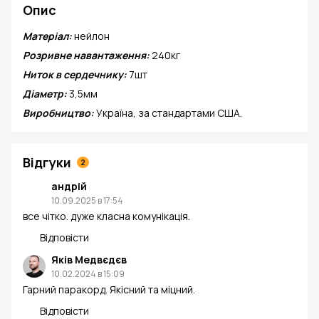
Опис
Матеріал:
нейлон
Розривне навантаження:
240кг
Ниток в серде
чнику:
7шт
Діаметр:
3,5мм
Виробництво:
Україна, за стандартами США.
Відгуки
2
андрій
10.09.2025 в 17:54
все чітко. дуже класна комунікація.
Відповісти
Яків Медвєдєв
10.02.2024 в 15:09
Гарний паракорд. Якісний та міцний.
Відповісти