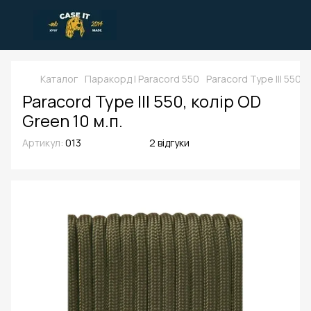
Каталог
Паракорд | Paracord 550
Paracord Type III 550, 
Paracord Type III 550, колір OD
Green 10 м.п.
Артикул:
013
2 відгуки